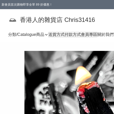
新會員首次購物即享全單 89 折優惠！
購物滿 HKD 499.00即享免運費優惠！（適用於 本地送貨、本地取貨 )
【滿 $300 專屬驚喜：無聲信物（最後一批）】
香港人的雜貨店 Chris31416
分類/Catalogue
商品
送貨方式
付款方式
會員專區
關於我們