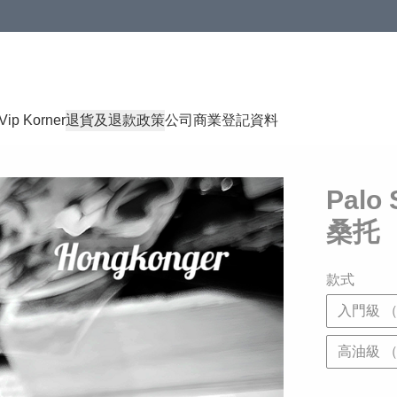
Vip Korner
退貨及退款政策
公司商業登記資料
Pal
桑托
款式
入門級 （
高油級 （