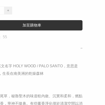
+
加至購物車
 55
−
文名字 HOLY WOOD / PALO SANTO，意思是
”，生長在南美洲的乾燥森林

尾草，秘魯聖木的味道較內斂、沉實和柔和，燃點
香，寧神不嗆鼻。有些薰香淨化僅於清潔空間以消