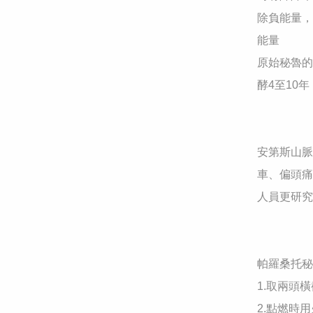
除負能量，
能量

原始秘魯的
酵4至10
安第斯山脈
車、偏頭痛
人員更研究
帕羅桑托秘魯
1.取兩頭
2.點燃時