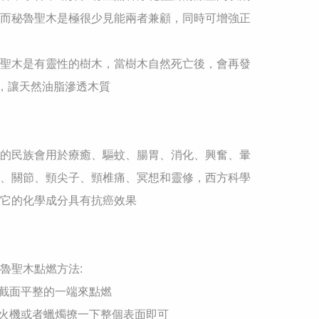
而秘魯聖木是極很少見能兩者兼顧，同時可增強正
聖木是有靈性的樹木，當樹木自然死亡後，會再發
年，讓天然油脂滲透木質

的民族會用於療癒、驅蚊、腸胃、消化、興奮、暈
、關節、頸尖子、頸椎痛、冥想和靈修，西方科學
它的化學成分具有抗癌效果

聖木點燃方法: 

橫截面平整的一端來點燃 

用火機或者蠟燭撩一下整個表面即可 
