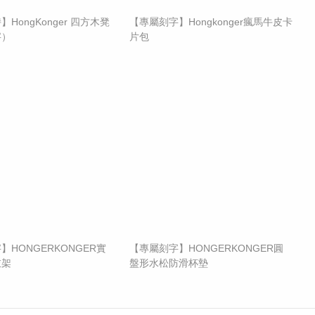
】HongKonger 四方木凳
【專屬刻字】Hongkonger瘋馬牛皮卡
字）
片包
】HONGERKONGER實
【專屬刻字】HONGERKONGER圓
衣架
盤形水松防滑杯墊