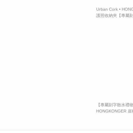
Urban Cork • H
護照收納夾【專屬
【專屬刻字散水禮
HONGKONGER 
墊