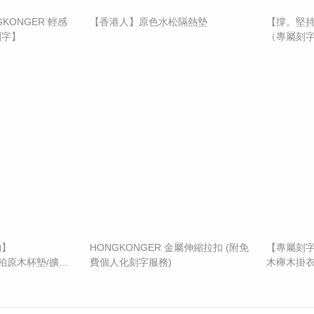
ONGKONGER 輕感
【香港人】原色水松隔熱墊
​【撐。堅持
刻字】
（專屬刻
物】
HONGKONGER 金屬伸縮拉扣 (附免
【專屬刻字
崖柏原木杯墊/擴香
費個人化刻字服務)
木櫸木掛