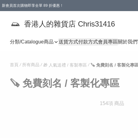
新會員首次購物即享全單 89 折優惠！
購物滿 HKD 499.00即享免運費優惠！（適用於 本地送貨、本地取貨 )
【滿 $300 專屬驚喜：無聲信物（最後一批）】
香港人的雜貨店 Chris31416
分類/Catalogue
商品
送貨方式
付款方式
會員專區
關於我們
首頁
/
所有商品
/
/
🎁 人氣送禮 / 客製專區
​🪚 免費刻名 / 客製化專
​🪚 免費刻名 / 客製化專區
154項 商品