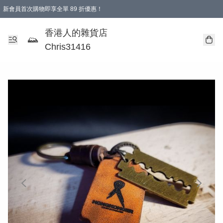
新會員首次購物即享全單 89 折優惠！
購物滿 HKD 499.00即享免運費優惠！（適用於 本地送貨、本地取貨 )
【滿 $300 專屬驚喜：無聲信物（最後一批）】
香港人的雜貨店
Chris31416