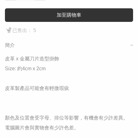
加至購物車
已售出： 5
簡介
−
皮革 x 金屬刀片造型掛飾

Size: 約4cm x 2cm

皮革製產品可能會有輕微瑕疵 

顏色及位置會受字母、排位等影響，有機會有少許差異。

電腦圖片會與實物會有少許色差。
