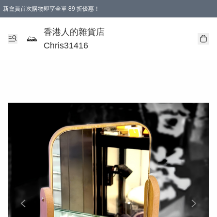
新會員首次購物即享全單 89 折優惠！
購物滿 HKD 499.00即享免運費優惠！（適用於 本地送貨、本地取貨 )
【滿 $300 專屬驚喜：無聲信物（最後一批）】
香港人的雜貨店
Chris31416