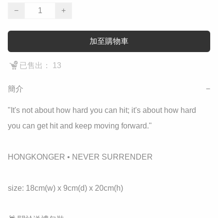
−
+
加至購物車
已售出： 13
簡介
−
"It's not about how hard you can hit; it's about how hard 
you can get hit and keep moving forward."

HONGKONGER • NEVER SURRENDER 

size: 18cm(w) x 9cm(d) x 20cm(h)
