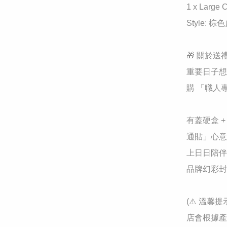
1 x Large
Style: 棕
🎁 關於送
重要日子想
購 「職人
有蓋硬盒 
通貼」心意
上日日陪伴
品牌幻彩封
(⚠️ 溫
店會根據產