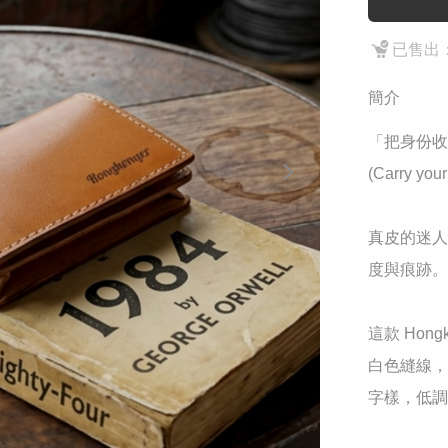
已售出：
簡介
​「把身份
(Carry your
​真皮的迷
度與痕跡。

這款 Hon
白色縫線，簡
字樣，低調