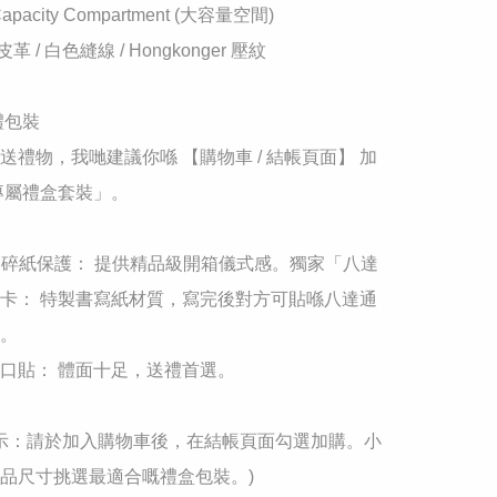
 Capacity Compartment (大容量空間)

色皮革 / 白色縫線 / Hongkonger 壓紋

禮包裝

送禮物，我哋建議你喺 【購物車 / 結帳頁面】 加
專屬禮盒套裝」。

+ 碎紙保護： 提供精品級開箱儀式感。獨家「八達
卡： 特製書寫紙材質，寫完後對方可貼喺八達通
。

口貼： 體面十足，送禮首選。

馨提示：請於加入購物車後，在結帳頁面勾選加購。小
品尺寸挑選最適合嘅禮盒包裝。)