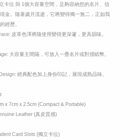
個獨立卡位 與 1個大容量空間，足夠容納您的名片、信
現金。隨著歲月流逝，它將變得獨一無二，正如我
的經歷。

th Grace: 皮革色澤將隨使用變得更深邃，更具韻味。

 Storage: 大容量主間隔，可放入一疊名片或對摺紙幣。

ent Design: 經典配色加上身份印記，展現成熟品味。



cm x 7cm x 2.5cm (Compact & Portable)

Genuine Leather (真皮質感)

ndent Card Slots (獨立卡位)
