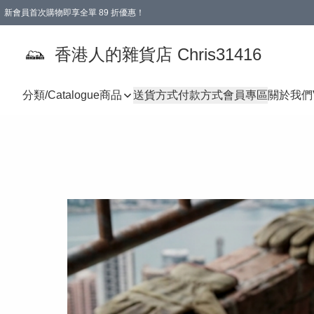
新會員首次購物即享全單 89 折優惠！
購物滿 HKD 499.00即享免運費優惠！（適用於 本地送貨、本地取貨 )
【滿 $300 專屬驚喜：無聲信物（最後一批）】
香港人的雜貨店 Chris31416
分類/Catalogue
商品
送貨方式
付款方式
會員專區
關於我們