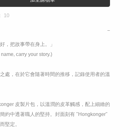
 10
−
收好，把故事帶在身上。」

 name, carry your story.)

人之處，在於它會隨著時間的推移，記錄使用者的溫
gkonger 皮製片包，以溫潤的皮革觸感，配上細緻的
約中透著職人的堅持。封面刻有 "Hongkonger" 
而堅定。
