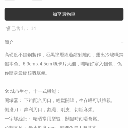
加至購物車
已售出： 14
簡介
−
高硬度不鏽鋼製作，啞黑塗層經過鐳射雕刻，露出冷峻嘅鋼
鐵本色。6.9cm x 4.5cm 嘅卡片大細，啱啱好塞入錢包，係
你隨身最硬核嘅底氣。

​🛠️ 城市生存。十一式機能：

​開罐器： 下鉤配合刃口，輕鬆開罐，生存唔可以餓親。

​側邊刀： 鋒利刃口，割繩、削皮、切斷麻煩。

​一字螺絲批： 啱晒常用型號，關鍵時刻唔會鬆。

​公制直尺： 最小刻度 mm，精準係職人嘅基本。
