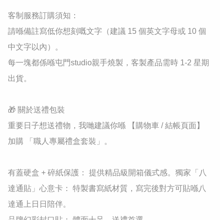
客制服務訂購須知：

​請喺備註寫低你想刻嘅文字（建議 15 個英文字母或 10 個
中文字以內）。

​每一塊都係喺屯門studio親手燒製，客製產品需時 1-2 星期
出貨。

🎁 關於送禮包裝

重要日子想送禮物，我哋建議你喺 【購物車 / 結帳頁面】 
加購 「職人專屬禮盒套裝」。

有蓋硬盒 + 碎紙保護： 提供精品級開箱儀式感。獨家「八
達通貼」心意卡： 特製書寫紙材質，寫完後對方可貼喺八
達通上日日陪伴。

品牌幻彩封口貼： 體面十足，送禮首選。
