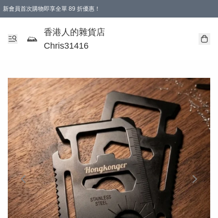
新會員首次購物即享全單 89 折優惠！
購物滿 HKD 499.00即享免運費優惠！（適用於 本地送貨、本地取貨 )
【滿 $300 專屬驚喜：無聲信物（最後一批）】
香港人的雜貨店
Chris31416