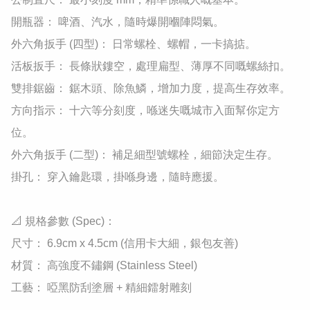
​開瓶器： 啤酒、汽水，隨時爆開嗰陣悶氣。

​外六角扳手 (四型)： 日常螺栓、螺帽，一卡搞掂。

​活板扳手： 長條狀鏤空，處理扁型、薄厚不同嘅螺絲扣。

​雙排鋸齒： 鋸木頭、除魚鱗，增加力度，提高生存效率。

​方向指示： 十六等分刻度，喺迷失嘅城市入面幫你定方
位。

​外六角扳手 (二型)： 補足細型號螺栓，細節決定生存。

​掛孔： 穿入鑰匙環，掛喺身邊，隨時應援。

​📐 規格參數 (Spec)：

​尺寸： 6.9cm x 4.5cm (信用卡大細，銀包友善)

​材質： 高強度不鏽鋼 (Stainless Steel)

​工藝： 啞黑防刮塗層 + 精細鐳射雕刻
