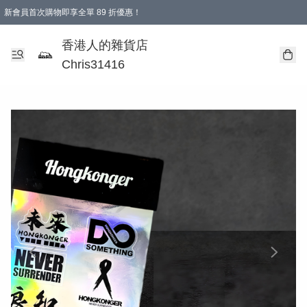
新會員首次購物即享全單 89 折優惠！
購物滿 HKD 499.00即享免運費優惠！（適用於 本地送貨、本地取貨 )
【滿 $300 專屬驚喜：無聲信物（最後一批）】
香港人的雜貨店
Chris31416