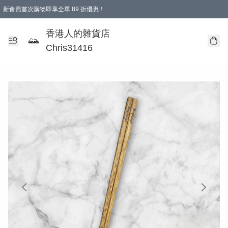
新會員首次購物即享全單 89 折優惠！
購物滿 HKD 499.00即享免運費優惠！（適用於 本地送貨、本地取貨 )
【滿 $300 專屬驚喜：無聲信物（最後一批）】
香港人的雜貨店
Chris31416