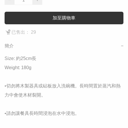
加至購物車
已售出： 29
簡介
−
Size: 約25cm長

Weight: 180g

•切勿將木製器具或砧板放入洗碗機。長時間置於蒸汽和熱
力中會使木材裂開。

•請勿讓餐具長時間浸泡在水中浸泡。
