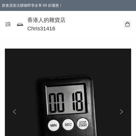
新會員首次購物即享全單 89 折優惠！
購物滿 HKD 499.00即享免運費優惠！（適用於 本地送貨、本地取貨 )
【滿 $300 專屬驚喜：無聲信物（最後一批）】
香港人的雜貨店
Chris31416