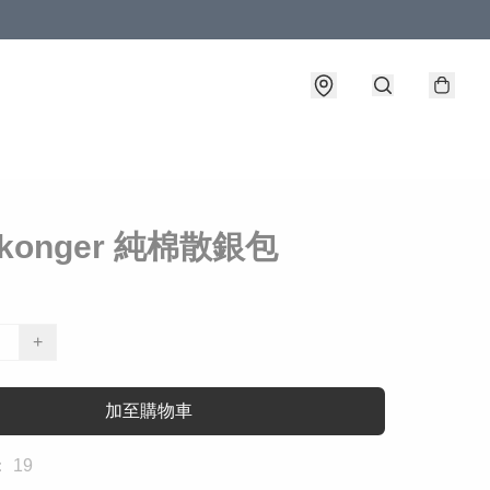
gkonger 純棉散銀包
+
加至購物車
 19