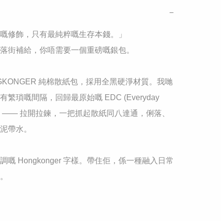
−
餘嘅修飾，只有最純粹嘅生存本錢。」

、落街補給，你唔需要一個重磅嘅銀包。

NGKONGER 純棉散紙包，採用全黑硬淨材質。我哋
繁瑣嘅間隔，回歸最原始嘅 EDC (Everyday 
 設定 —— 拉開拉鍊，一把抓起散紙同八達通，俐落、
泥帶水。

調嘅 Hongkonger 字樣。帶住佢，係一種融入日常
。