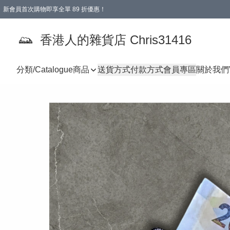
新會員首次購物即享全單 89 折優惠！
購物滿 HKD 499.00即享免運費優惠！（適用於 本地送貨、本地取貨 )
【滿 $300 專屬驚喜：無聲信物（最後一批）】
香港人的雜貨店 Chris31416
分類/Catalogue
商品
送貨方式
付款方式
會員專區
關於我們