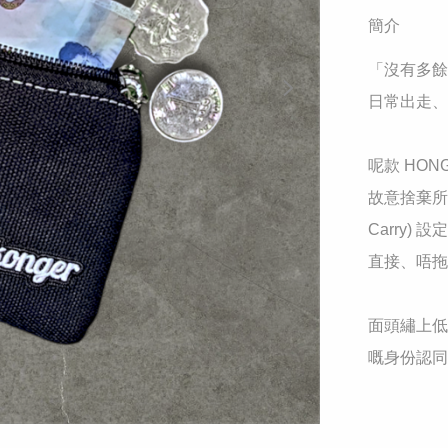
簡介
​「沒有多
​日常出走
呢款 HO
故意捨棄所有
Carry)
直接、唔拖
​面頭繡上低
嘅身份認同