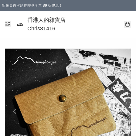
新會員首次購物即享全單 89 折優惠！
購物滿 HKD 499.00即享免運費優惠！（適用於 本地送貨、本地取貨 )
【滿 $300 專屬驚喜：無聲信物（最後一批）】
香港人的雜貨店
Chris31416