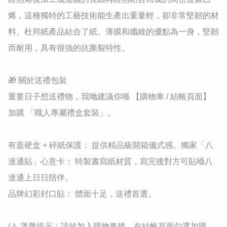
烯，這種獨特的工藝技術能生產出重量輕，卻非常堅韌的材
料。杜邦紙產品結合了紙、薄膜和纖維的優點為一身，堅韌
而耐用，具有很強的抗撕裂特性。

🎁 關於送禮包裝

重要日子想送禮物，我哋建議你喺 【購物車 / 結帳頁面】 
加購 「職人專屬禮盒套裝」。

有蓋硬盒 + 碎紙保護： 提供精品級開箱儀式感。獨家「八
達通貼」心意卡： 特製書寫紙材質，寫完後對方可貼喺八
達通上日日陪伴。

品牌幻彩封口貼： 體面十足，送禮首選。

(⚠️ 溫馨提示：請於加入購物車後，在結帳頁面勾選加購。