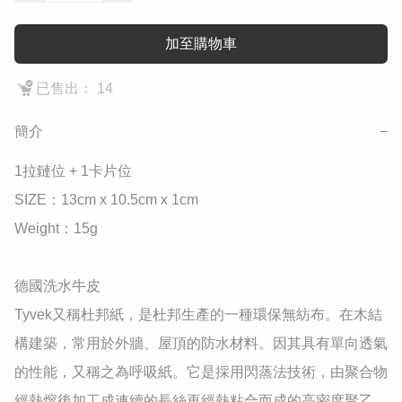
加至購物車
已售出： 14
簡介
−
1拉鏈位 + 1卡片位

SIZE：13cm x 10.5cm x 1cm

Weight：15g

德國洗水牛皮

Tyvek又稱杜邦紙，是杜邦生產的一種環保無紡布。在木結
構建築，常用於外牆、屋頂的防水材料。因其具有單向透氣
的性能，又稱之為呼吸紙。它是採用閃蒸法技術，由聚合物
經熱熔後加工成連續的長絲再經熱粘合而成的高密度聚乙