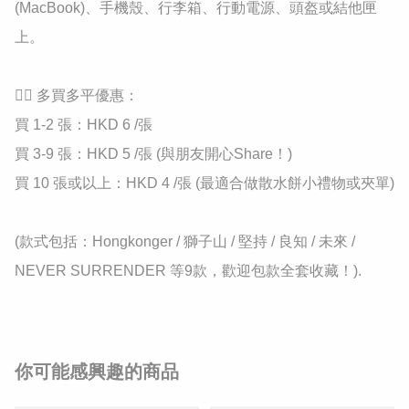
(MacBook)、手機殼、行李箱、行動電源、頭盔或結他匣 
上。

👉🏻 多買多平優惠：

買 1-2 張：HKD 6 /張

買 3-9 張：HKD 5 /張 (與朋友開心Share！)

買 10 張或以上：HKD 4 /張 (最適合做散水餅小禮物或夾單)

(款式包括：Hongkonger / 獅子山 / 堅持 / 良知 / 未來 / 
NEVER SURRENDER 等9款，歡迎包款全套收藏！).
你可能感興趣的商品