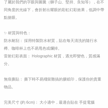
了屬於我們的字眼與圖騰（獅子山、堅持、良知等），在不
同角度的光線下，會折射出耀眼的彩虹幻彩效果，低調中帶
點搶眼。

✨ 材質與特色：

防水耐刮： 採用特製防水材質，貼在每天清洗的隨行水
樽、咖啡杯上也不易甩色或爛掉。

雷射幻彩表面： Holographic 材質，遇光即變色，質感滿
分。

無痕撕貼： 撕下時不易殘留難搞的膠紙印，保護你的貴重
物品。

完美尺寸 (約 6cm)： 大小適中，最適合貼在 手提電腦 