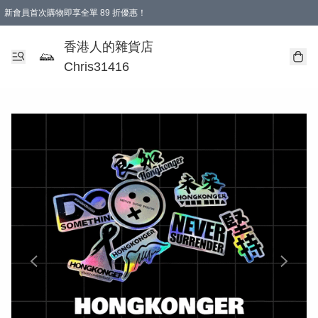
新會員首次購物即享全單 89 折優惠！
購物滿 HKD 499.00即享免運費優惠！（適用於 本地送貨、本地取貨 )
【滿 $300 專屬驚喜：無聲信物（最後一批）】
香港人的雜貨店
Chris31416