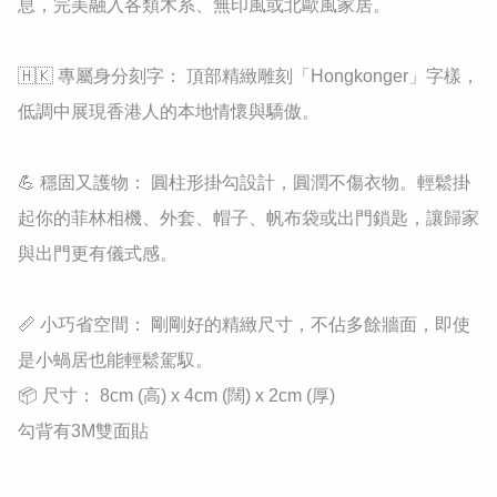
息，完美融入各類木系、無印風或北歐風家居。

🇭🇰 專屬身分刻字： 頂部精緻雕刻「Hongkonger」字樣，
低調中展現香港人的本地情懷與驕傲。

💪 穩固又護物： 圓柱形掛勾設計，圓潤不傷衣物。輕鬆掛
起你的菲林相機、外套、帽子、帆布袋或出門鎖匙，讓歸家
與出門更有儀式感。

📏 小巧省空間： 剛剛好的精緻尺寸，不佔多餘牆面，即使
是小蝸居也能輕鬆駕馭。

📦 尺寸： 8cm (高) x 4cm (闊) x 2cm (厚)

勾背有3M雙面貼