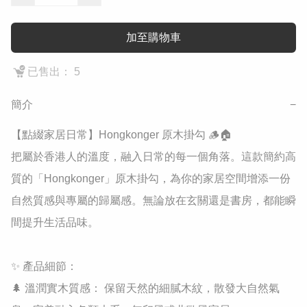
加至購物車
已售出： 5
簡介
−
【點綴家居日常】Hongkonger 原木掛勾 🪵🏠

把屬於香港人的溫度，融入日常的每一個角落。這款簡約高
質的「Hongkonger」原木掛勾，為你的家居空間增添一份
自然質感與專屬的歸屬感。無論放在玄關還是書房，都能瞬
間提升生活品味。

✨ 產品細節：

🌲 溫潤實木質感： 保留天然的細膩木紋，散發大自然氣