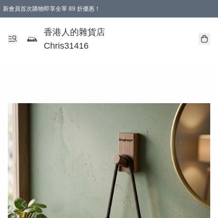
新會員首次購物即享全單 89 折優惠！
購物滿 HKD 499.00即享免運費優惠！（適用於 本地送貨、本地取貨 )
【滿 $300 專屬驚喜：無聲信物（最後一批）】
香港人的雜貨店
Chris31416