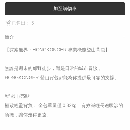
加至購物車
已售出： 5
簡介
−
【探索無界：HONGKONGER 專業機能登山背包】

無論是週末的郊野徒步，還是日常的城市冒險，
HONGKONGER 登山背包都能為你提供最可靠的支撐。

## 核心亮點

極致輕盈背負： 全包重量僅 0.82kg，有效減輕長途跋涉的
負擔，讓你走得更遠。
