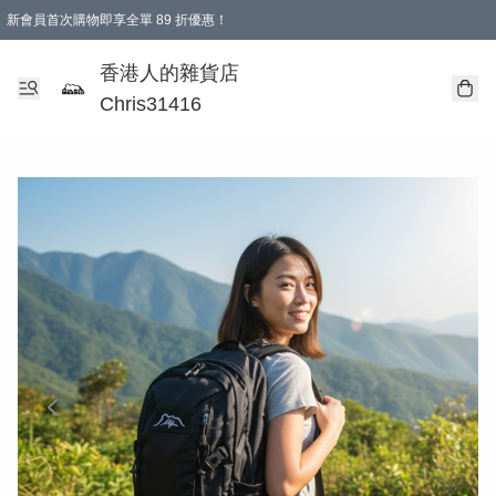
新會員首次購物即享全單 89 折優惠！
購物滿 HKD 499.00即享免運費優惠！（適用於 本地送貨、本地取貨 )
【滿 $300 專屬驚喜：無聲信物（最後一批）】
香港人的雜貨店
Chris31416