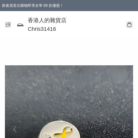
新會員首次購物即享全單 89 折優惠！
購物滿 HKD 499.00即享免運費優惠！（適用於 本地送貨、本地取貨 )
【滿 $300 專屬驚喜：無聲信物（最後一批）】
香港人的雜貨店
Chris31416