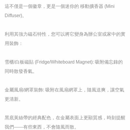
​這不僅是一個徽章，更是一個迷你的 移動擴香器 (Mini 
Diffuser)。

利用其強力磁石特性，您可以將它變身為辦公室或家中的實
用裝飾：

​雪櫃/白板磁貼 (Fridge/Whiteboard Magnet): 吸附備忘錄的
同時散發香氣。

​金屬風扇/網罩裝飾: 吸附在風扇網罩上，隨風送爽，讓空氣
更清新。

​黑底黃絲帶的經典配色，在金屬表面上更顯質感，時刻提醒
我們——有些東西，不會隨風而散。
