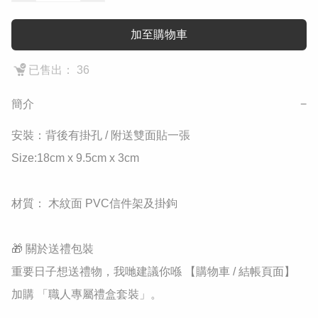
加至購物車
已售出： 36
簡介
−
安裝：背後有掛孔 / 附送雙面貼一張

Size:18cm x 9.5cm x 3cm

材質： 木紋面 PVC信件架及掛鉤

​🎁 關於送禮包裝

​重要日子想送禮物，我哋建議你喺 【購物車 / 結帳頁面】 
加購 「職人專屬禮盒套裝」。
