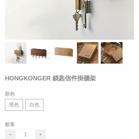
HONGKONGER 鎖匙信件掛牆架
顏色
黑色
白色
數量
−
+