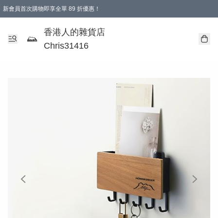
新會員首次購物即享全單 89 折優惠！
購物滿 HKD 499.00即享免運費優惠！（適用於 本地送貨、本地取貨 )
【滿 $300 專屬驚喜：無聲信物（最後一批）】
香港人的雜貨店
Chris31416