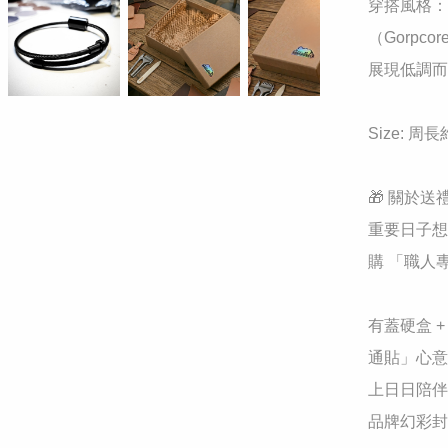
穿搭風格：
（Gorp
展現低調而
Size: 周
🎁 關於送
重要日子想
購 「職人
有蓋硬盒 
通貼」心意
上日日陪伴
品牌幻彩封