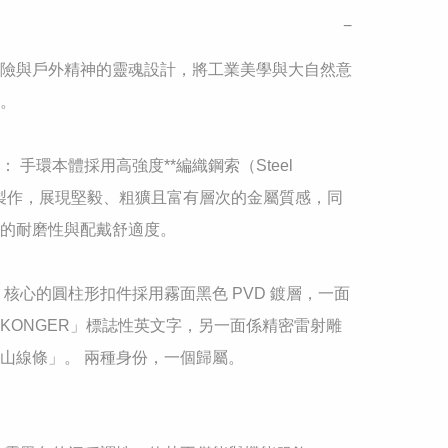
−
險與戶外精神的靈魂設計，將工業美學與大自然意
。

 手環本體採用高強度**編織鋼索（Steel 
）**製作，展現堅毅、粗獷且富有層次的金屬質感，同
的耐磨性與配戴舒適度。

 核心的圓柱形扣件採用霧面黑色 PVD 鍍層，一面
GKONGER」標誌性英文字，另一面係精密雷射雕
山線條」。 兩種身份，一個歸屬。
