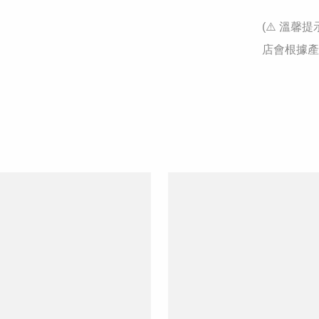
(⚠️ 溫
店會根據產