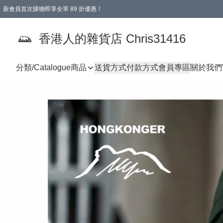
新會員首次購物即享全單 89 折優惠！
購物滿 HKD 499.00即享免運費優惠！（適用於 本地送貨、本地取貨 )
【滿 $300 專屬驚喜：無聲信物（最後一批）】
香港人的雜貨店 Chris31416
分類/Catalogue
商品
送貨方式
付款方式
會員專區
關於我們