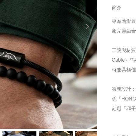
簡介
專為熱愛冒
象完美融合
工藝與材質：
Cable
時兼具極佳
靈魂設計：
係「HON
刻嘅「獅子