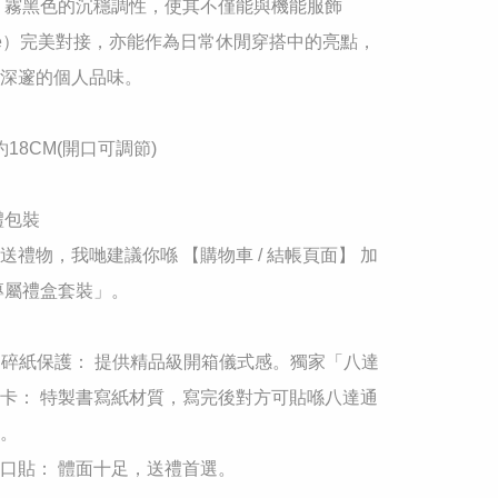
 霧黑色的沉穩調性，使其不僅能與機能服飾
core）完美對接，亦能作為日常休閒穿搭中的亮點，
深邃的個人品味。

長約18CM(開口可調節)

禮包裝

送禮物，我哋建議你喺 【購物車 / 結帳頁面】 加
專屬禮盒套裝」。

+ 碎紙保護： 提供精品級開箱儀式感。獨家「八達
卡： 特製書寫紙材質，寫完後對方可貼喺八達通
。

口貼： 體面十足，送禮首選。
