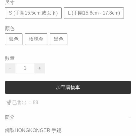
尺寸
S (手圍15.5cm 或以下)
L (手圍15.6cm - 17.8cm)
顏色
銀色
玫瑰金
黑色
數量
−
+
加至購物車
已售出： 89
簡介
−
鋼製HONGKONGER 手鈪
