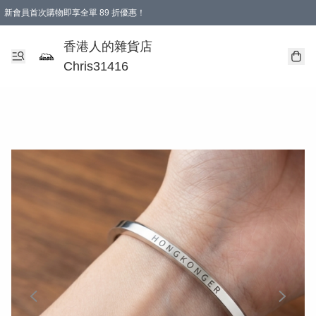
新會員首次購物即享全單 89 折優惠！
購物滿 HKD 499.00即享免運費優惠！（適用於 本地送貨、本地取貨 )
【滿 $300 專屬驚喜：無聲信物（最後一批）】
香港人的雜貨店
Chris31416