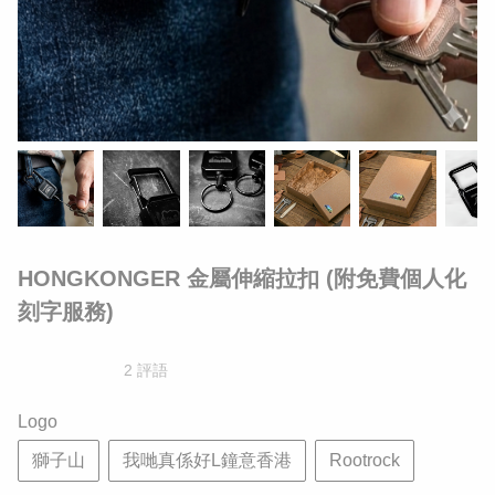
HONGKONGER 金屬伸縮拉扣 (附免費個人化
刻字服務)
2 評語
Logo
獅子山
我哋真係好L鐘意香港
Rootrock