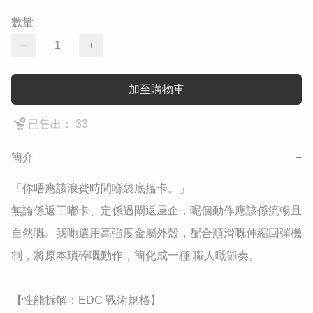
數量
−
+
加至購物車
已售出： 33
簡介
−
​「你唔應該浪費時間喺袋底搵卡。」

​無論係返工嘟卡、定係過閘返屋企，呢個動作應該係流暢且
自然嘅。我哋選用高強度金屬外殼，配合順滑嘅伸縮回彈機
制，將原本瑣碎嘅動作，簡化成一種 職人嘅節奏。

​【性能拆解：EDC 戰術規格】
