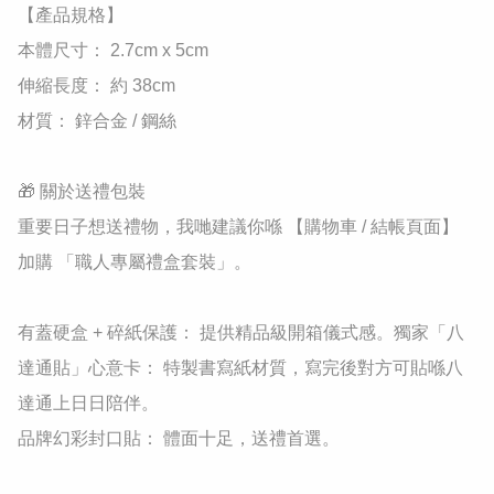
​【產品規格】

​本體尺寸： 2.7cm x 5cm

​伸縮長度： 約 38cm

​材質： 鋅合金 / 鋼絲

🎁 關於送禮包裝

重要日子想送禮物，我哋建議你喺 【購物車 / 結帳頁面】 
加購 「職人專屬禮盒套裝」。

有蓋硬盒 + 碎紙保護： 提供精品級開箱儀式感。獨家「八
達通貼」心意卡： 特製書寫紙材質，寫完後對方可貼喺八
達通上日日陪伴。

品牌幻彩封口貼： 體面十足，送禮首選。
