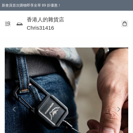
新會員首次購物即享全單 89 折優惠！
購物滿 HKD 499.00即享免運費優惠！（適用於 本地送貨、本地取貨 )
【滿 $300 專屬驚喜：無聲信物（最後一批）】
香港人的雜貨店
Chris31416