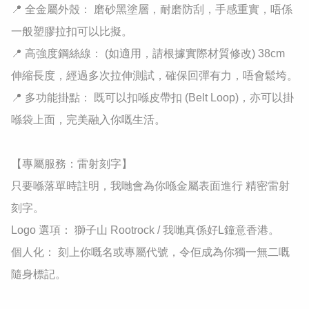
​📍 全金屬外殼： 磨砂黑塗層，耐磨防刮，手感重實，唔係
一般塑膠拉扣可以比擬。

​📍 高強度鋼絲線： (如適用，請根據實際材質修改) 38cm 
伸縮長度，經過多次拉伸測試，確保回彈有力，唔會鬆垮。

​📍 多功能掛點： 既可以扣喺皮帶扣 (Belt Loop)，亦可以掛
喺袋上面，完美融入你嘅生活。

​【專屬服務：雷射刻字】

​只要喺落單時註明，我哋會為你喺金屬表面進行 精密雷射
刻字。

​Logo 選項： 獅子山 Rootrock / 我哋真係好L鐘意香港。

​個人化： 刻上你嘅名或專屬代號，令佢成為你獨一無二嘅
隨身標記。
