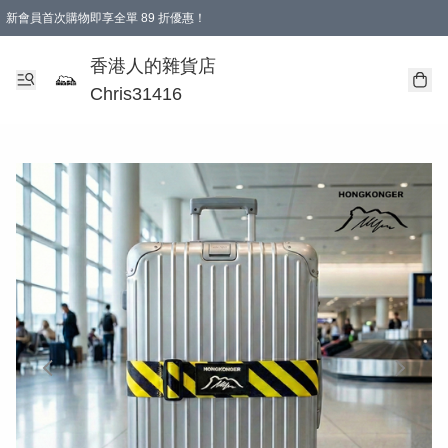
新會員首次購物即享全單 89 折優惠！
購物滿 HKD 499.00即享免運費優惠！（適用於 本地送貨、本地取貨 )
【滿 $300 專屬驚喜：無聲信物（最後一批）】
香港人的雜貨店
Chris31416