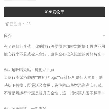
加至購物車
已售出： 23
簡介
−
有了這款行李帶，你的旅行將變得更加輕鬆愉快！再也不用
擔心行李不見或被人拿錯，讓你全心投入旅途的美好時光！  

### 超吸睛亮點：魔術貼logo  

這款行李帶搭載的**魔術貼logo**設計絕對是個大驚喜！隨
時折下轉換，既靈活又實用，為你的出遊增添滿滿安心感。
不管是辨識行李還是提升安全性，這一招都讓人愛不釋手！  

### 頂級規格，一次滿足  
