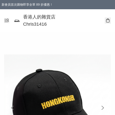
新會員首次購物即享全單 89 折優惠！
購物滿 HKD 499.00即享免運費優惠！（適用於 本地送貨、本地取貨 )
【滿 $300 專屬驚喜：無聲信物（最後一批）】
香港人的雜貨店
Chris31416