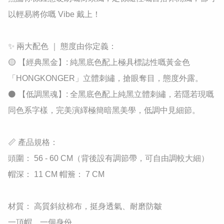
以輕易將你嘅 Vibe 戴上！

✨ 兩大配色 ｜ 態度由你定義：

🟡 【經典黑金】: 純黑底色配上極具標誌性嘅黃金色
「HONGKONGER」立體刺繡，搶眼奪目，態度外露。

⚫ 【低調黑魂】: 全黑底色配上純黑立體刺繡，若隱若現嘅
同色系字樣，完美演繹極簡暗黑美學，低調中見細節。

📏 產品規格：

頭圍： 56 - 60 CM（背後設有調節帶，可自由調較大細） 
帽深： 11 CM 帽簷： 7 CM

材質： 高質斜紋棉布，挺身透氣、耐磨防皺

一頂帽，一個身份。
