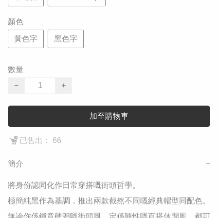
顏色
黃色字
黑色字
數量
−
+
加至購物車
已售出： 66
簡介
−
​將身份認同化作日常穿搭嘅街頭哲學。

​極簡純黑作為基調，推出兩款截然不同嘅經典帽型同配色。
無論你係鍾意硬朗嘅街頭風，定係隨性嘅百搭休閒風，都可