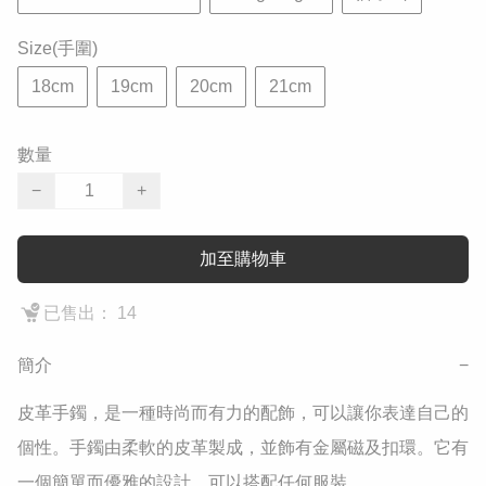
Size(手圍)
18cm
19cm
20cm
21cm
數量
−
+
加至購物車
已售出： 14
簡介
−
皮革手鐲，是一種時尚而有力的配飾，可以讓你表達自己的
個性。手鐲由柔軟的皮革製成，並飾有金屬磁及扣環。它有
一個簡單而優雅的設計，可以搭配任何服裝。
