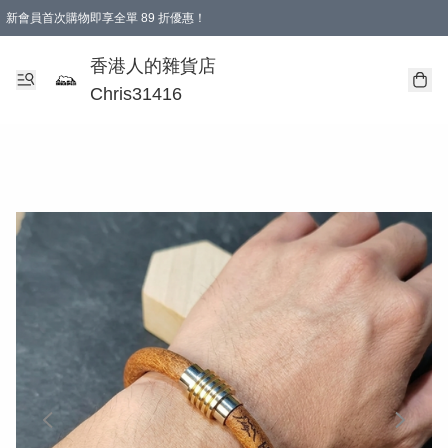
新會員首次購物即享全單 89 折優惠！
購物滿 HKD 499.00即享免運費優惠！（適用於 本地送貨、本地取貨 )
【滿 $300 專屬驚喜：無聲信物（最後一批）】
香港人的雜貨店
Chris31416