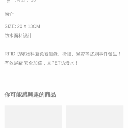
已售出： 10
簡介
−
SIZE: 20 X 13CM

防水面料設計

RFID 防駭物料避免被側錄、掃描、竊資等盜刷事件發生！
有效屏蔽 安全加倍，且PET防潑水！
你可能感興趣的商品