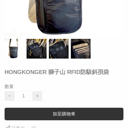
HONGKONGER 獅子山 RFID防駭斜孭袋
數量
−
+
加至購物車