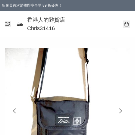
新會員首次購物即享全單 89 折優惠！
購物滿 HKD 499.00即享免運費優惠！（適用於 本地送貨、本地取貨 )
【滿 $300 專屬驚喜：無聲信物（最後一批）】
香港人的雜貨店
Chris31416