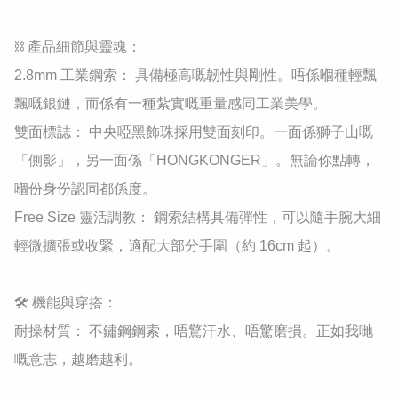
​⛓️ 產品細節與靈魂：

​2.8mm 工業鋼索： 具備極高嘅韌性與剛性。唔係嗰種輕飄
飄嘅銀鏈，而係有一種紮實嘅重量感同工業美學。

​雙面標誌： 中央啞黑飾珠採用雙面刻印。一面係獅子山嘅
「側影」，另一面係「HONGKONGER」。無論你點轉，
嗰份身份認同都係度。

​Free Size 靈活調教： 鋼索結構具備彈性，可以隨手腕大細
輕微擴張或收緊，適配大部分手圍（約 16cm 起）。

​🛠️ 機能與穿搭：

​耐操材質： 不鏽鋼鋼索，唔驚汗水、唔驚磨損。正如我哋
嘅意志，越磨越利。
