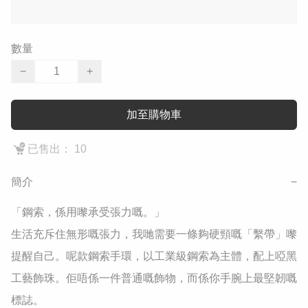
數量
−
+
加至購物車
已售出： 10
簡介
−
​「鋼索，係用嚟承受張力嘅。」

​生活充斥住無形嘅張力，我哋需要一條夠硬頸嘅「繫帶」嚟
提醒自己。呢款鋼索手環，以工業級鋼索為主體，配上啞黑
工藝飾珠。佢唔係一件普通嘅飾物，而係你手腕上最堅韌嘅
標誌。
