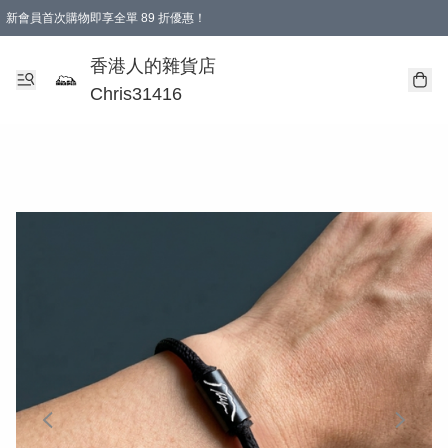
新會員首次購物即享全單 89 折優惠！
購物滿 HKD 499.00即享免運費優惠！（適用於 本地送貨、本地取貨 )
【滿 $300 專屬驚喜：無聲信物（最後一批）】
香港人的雜貨店
Chris31416