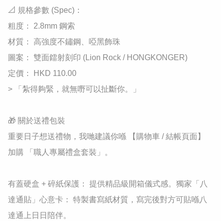
​📐 規格參數 (Spec)：

​粗度： 2.8mm 鋼索

​材質： 高強度不鏽鋼、啞黑飾珠

​圖案： 雙面鐳射刻印 (Lion Rock / HONGKONGER)

​定價： HKD 110.00

​> 「紮得夠緊，就無嘢可以扯斷你。」

🎁 關於送禮包裝

重要日子想送禮物，我哋建議你喺 【購物車 / 結帳頁面】 
加購 「職人專屬禮盒套裝」。

有蓋硬盒 + 碎紙保護： 提供精品級開箱儀式感。獨家「八
達通貼」心意卡： 特製書寫紙材質，寫完後對方可貼喺八
達通上日日陪伴。
