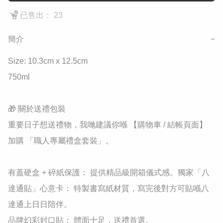
已售出： 23
簡介
−
Size: 10.3cm x 12.5cm

750ml

🎁 關於送禮包裝

重要日子想送禮物，我哋建議你喺 【購物車 / 結帳頁面】 
加購 「職人專屬禮盒套裝」。

有蓋硬盒 + 碎紙保護： 提供精品級開箱儀式感。獨家「八
達通貼」心意卡： 特製書寫紙材質，寫完後對方可貼喺八
達通上日日陪伴。

品牌幻彩封口貼： 體面十足，送禮首選。
