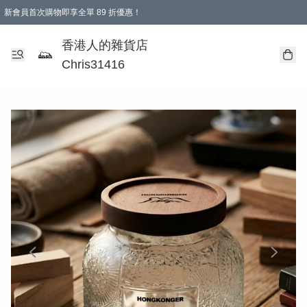
新會員首次購物即享全單 89 折優惠！
購物滿 HKD 499.00即享免運費優惠！（適用於 本地送貨、本地取貨 )
【滿 $300 專屬驚喜：無聲信物（最後一批）】
香港人的雜貨店
Chris31416