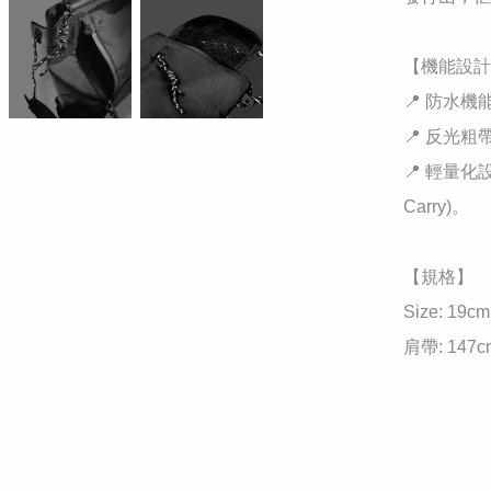
​【機能設計
​📍 防水
​📍 反光
​📍 輕量化
Carry)。

​【規格】

​Size: 19cm
​肩帶: 14