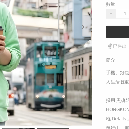
數量
−
已售出：
簡介
​手機、銀
人生活嘅重
​採用 黑魂
HONGKO
喺 Deta
發行山，佢