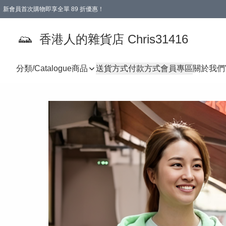
新會員首次購物即享全單 89 折優惠！
購物滿 HKD 499.00即享免運費優惠！（適用於 本地送貨、本地取貨 )
【滿 $300 專屬驚喜：無聲信物（最後一批）】
香港人的雜貨店 Chris31416
分類/Catalogue
商品
送貨方式
付款方式
會員專區
關於我們