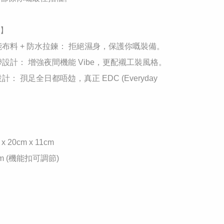
】

機能布料 + 防水拉鍊： 拒絕濕身，保護你嘅裝備。

粗帶設計： 增強夜間機能 Vibe，更配襯工裝風格。

設計： 孭足全日都唔攰，真正 EDC (Everyday 
 x 20cm x 11cm

7cm (機能扣可調節)