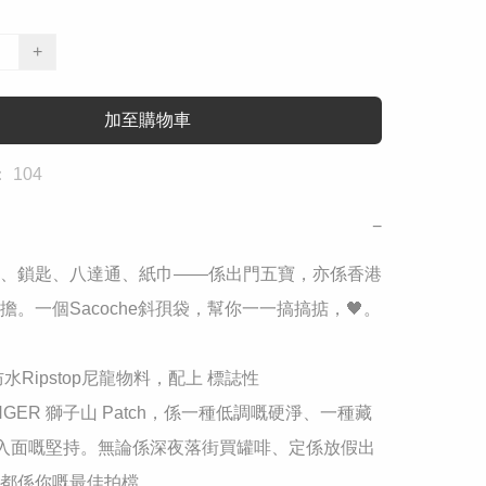
+
加至購物車
 104
−
包、鎖匙、八達通、紙巾——係出門五寶，亦係香港
擔。一個Sacoche斜孭袋，幫你一一搞搞掂，🖤。

防水Ripstop尼龍物料，配上 標誌性 
NGER 獅子山 Patch，係一種低調嘅硬淨、一種藏
ils 入面嘅堅持。無論係深夜落街買罐啡、定係放假出
都係你嘅最佳拍檔。
