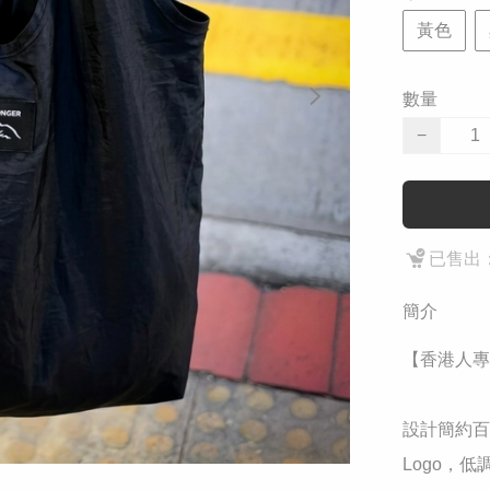
黃色
數量
−
已售出：
簡介
【香港人專
​設計簡約百
Logo，