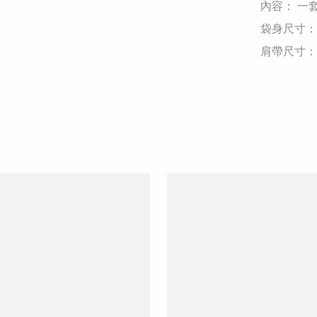
​內容： 一
​袋身尺寸： 2
​肩帶尺寸： 長