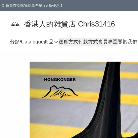
新會員首次購物即享全單 89 折優惠！
購物滿 HKD 499.00即享免運費優惠！（適用於 本地送貨、本地取貨 )
【滿 $300 專屬驚喜：無聲信物（最後一批）】
香港人的雜貨店 Chris31416
分類/Catalogue
商品
送貨方式
付款方式
會員專區
關於我們