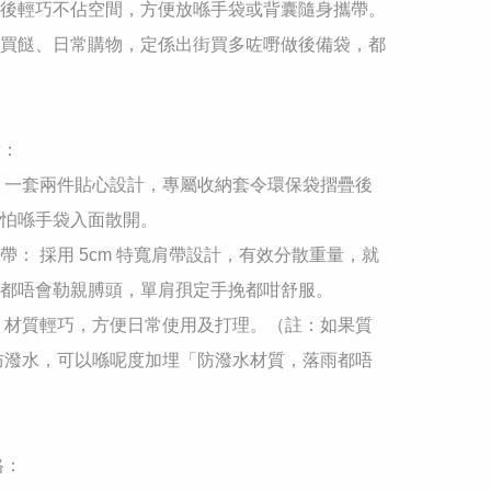
後輕巧不佔空間，方便放喺手袋或背囊隨身攜帶。
買餸、日常購物，定係出街買多咗嘢做後備袋，都
：

： 一套兩件貼心設計，專屬收納套令環保袋摺疊後
怕喺手袋入面散開。

肩帶： 採用 5cm 特寬肩帶設計，有效分散重量，就
都唔會勒親膊頭，單肩孭定手挽都咁舒服。

： 材質輕巧，方便日常使用及打理。（註：如果質
防潑水，可以喺呢度加埋「防潑水材質，落雨都唔
：
