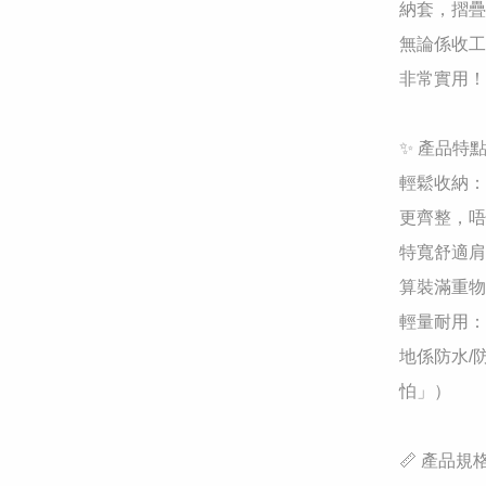
納套，摺疊
無論係收工
非常實用！

​✨ 產品特點
​輕鬆收納
更齊整，唔
​特寬舒適
算裝滿重物
​輕量耐用
地係防水/
怕」）

​📏 產品規格