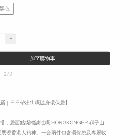
黑色
+
加至購物車
 170
−
屬｜日日帶出街嘅隨身環保袋】

搭，袋面點綴標誌性嘅 HONGKONGER 獅子山 
低調展現香港人精神。一套兩件包含環保袋及專屬收