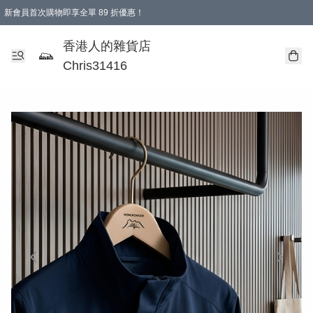
新會員首次購物即享全單 89 折優惠！
購物滿 HKD 499.00即享免運費優惠！（適用於 本地送貨、本地取貨 )
【滿 $300 專屬驚喜：無聲信物（最後一批）】
香港人的雜貨店
Chris31416