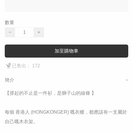
數量
−
+
加至購物車
已售出： 172
簡介
−
​【撐起的不止是一件衫，是獅子山的線條 】

​每個 香港人 (HONGKONGER) 嘅衣櫃，都應該有一支屬於
自己嘅木衣架。
