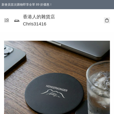
新會員首次購物即享全單 89 折優惠！
購物滿 HKD 499.00即享免運費優惠！（適用於 本地送貨、本地取貨 )
【滿 $300 專屬驚喜：無聲信物（最後一批）】
香港人的雜貨店
Chris31416