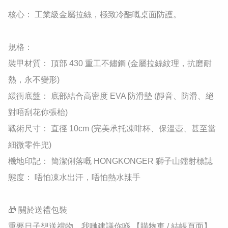
​核心： 工業級金屬拉絲，極致冷酷嘅桌面防護。

​規格：

​裝甲材質： 頂部 430 重工不鏽鋼 (金屬拉絲紋理，抗磨耐
熱，永不變形)

​緩衝底盤： 底部結合高密度 EVA 防滑墊 (靜音、防滑、絕
對唔刮花你張枱)

​戰術尺寸： 直徑 10cm (完美承托凍啡杯、保溫壺、甚至當
細微零件兜)

​機地印記： 簡潔俐落嘅 HONGKONGER 獅子山鐳射標誌

​態度： 唔怕凍水出汗，唔怕熱水辣手

🎁 關於送禮包裝

重要日子想送禮物，我哋建議你喺 【購物車 / 結帳頁面】 