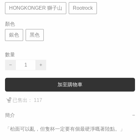
HONGKONGER 獅子山
Rootrock
顏色
銀色
黑色
數量
−
+
加至購物車
已售出： 117
簡介
−
​「枱面可以亂，但隻杯一定要有個最硬淨嘅著陸點。」
