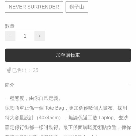
NEVER SURRENDER
獅子山
數量
−
+
加至購物車
已售出： 25
簡介
−
​一種態度，由你自己定義。

​呢款唔單止係一個 Tote Bag，更加係你嘅個人畫布。採用
特大容量設計（40x45cm），無論係返工放 Laptop、去沙
灘定係行街都一樣咁裝得。最正係面層嘅魔術貼位置，俾你