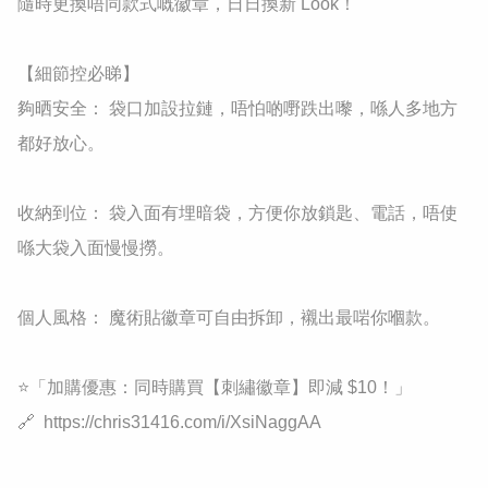
隨時更換唔同款式嘅徽章，日日換新 Look！

​【細節控必睇】

​夠晒安全： 袋口加設拉鏈，唔怕啲嘢跌出嚟，喺人多地方
都好放心。

​收納到位： 袋入面有埋暗袋，方便你放鎖匙、電話，唔使
喺大袋入面慢慢撈。

​個人風格： 魔術貼徽章可自由拆卸，襯出最啱你嗰款。

⭐​「加購優惠：同時購買【刺繡徽章】即減 $10！」

🔗  https://chris31416.com/i/XsiNaggAA