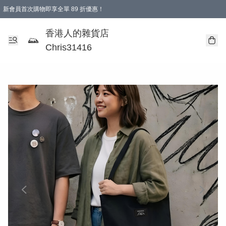
新會員首次購物即享全單 89 折優惠！
購物滿 HKD 499.00即享免運費優惠！（適用於 本地送貨、本地取貨 )
【滿 $300 專屬驚喜：無聲信物（最後一批）】
香港人的雜貨店
Chris31416