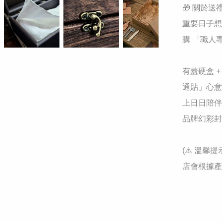
🎁 關於送
重要日子想
購 「職人
有蓋硬盒 
通貼」心意
上日日陪伴
品牌幻彩封
(⚠️ 溫
店會根據產