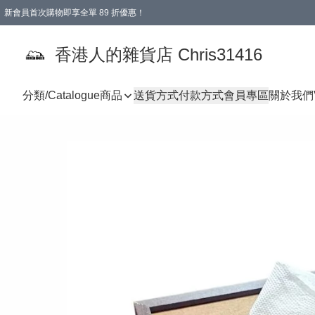
新會員首次購物即享全單 89 折優惠！
購物滿 HKD 499.00即享免運費優惠！（適用於 本地送貨、本地取貨 )
【滿 $300 專屬驚喜：無聲信物（最後一批）】
香港人的雜貨店 Chris31416
分類/Catalogue
商品
送貨方式
付款方式
會員專區
關於我們