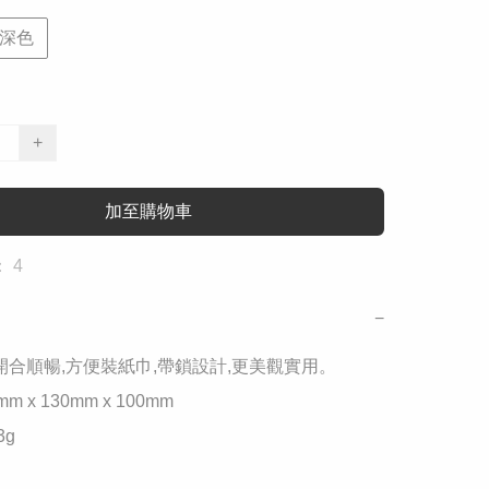
深色
+
加至購物車
 4
−
 開合順暢,方便裝紙巾,帶鎖設計,更美觀實用。

m x 130mm x 100mm

g
