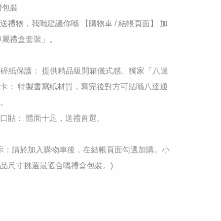
禮包裝

送禮物，我哋建議你喺 【購物車 / 結帳頁面】 加
專屬禮盒套裝」。

+ 碎紙保護： 提供精品級開箱儀式感。獨家「八達
卡： 特製書寫紙材質，寫完後對方可貼喺八達通
。

口貼： 體面十足，送禮首選。

馨提示：請於加入購物車後，在結帳頁面勾選加購。小
品尺寸挑選最適合嘅禮盒包裝。)