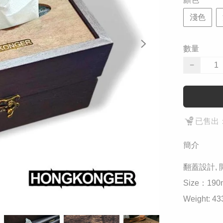
淺色
數量
−
已售出：
簡介
翻蓋設計,
Size：190m
Weight: 433