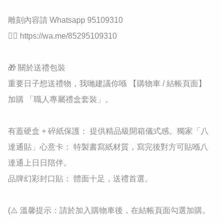
雕刻內容請 Whatsapp 95109310

👉🏻 https://wa.me/85295109310

🎁 關於送禮包裝

重要日子想送禮物，我哋建議你喺 【購物車 / 結帳頁面】 
加購 「職人專屬禮盒套裝」。

有蓋硬盒 + 碎紙保護： 提供精品級開箱儀式感。獨家「八
達通貼」心意卡： 特製書寫紙材質，寫完後對方可貼喺八
達通上日日陪伴。

品牌幻彩封口貼： 體面十足，送禮首選。

(⚠️ 溫馨提示：請於加入購物車後，在結帳頁面勾選加購。