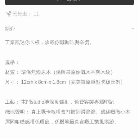
已售出： 11
簡介
−
工業風迷你卡板，承載你嘅咖啡與辛勞。

​規格：

​材質： 環保無漆原木（保留最原始嘅木香與木紋）

​尺寸： 12cm x 8cm x 1.8cm（完美還原重型卡板比例）

​工藝： 屯門studio地深度鐳射，免費客製專屬印記

​機地聲明： 真正嘅卡板唔會打磨到滑溜溜。邊緣嘅微小木
屑同粗糙感唔係瑕疵，係機地最真實嘅工業風痕跡。
