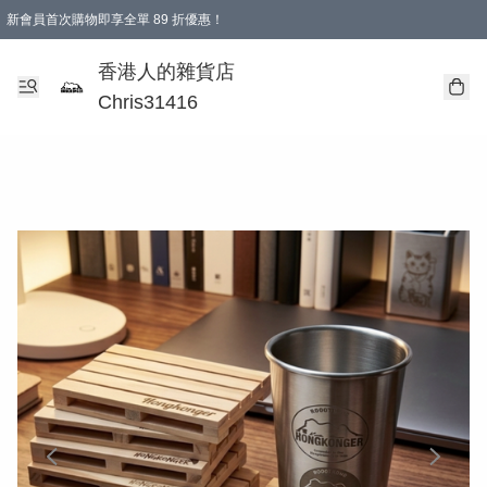
新會員首次購物即享全單 89 折優惠！
購物滿 HKD 499.00即享免運費優惠！（適用於 本地送貨、本地取貨 )
【滿 $300 專屬驚喜：無聲信物（最後一批）】
香港人的雜貨店
Chris31416