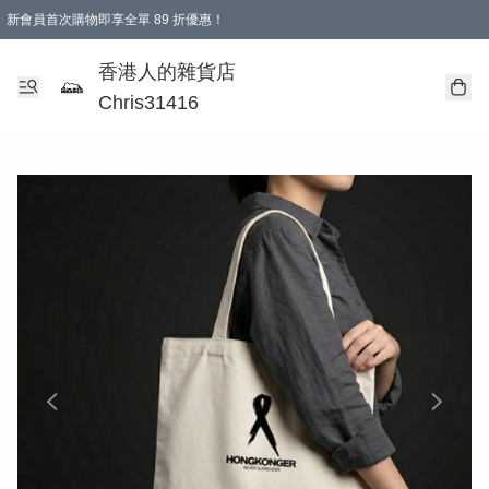
新會員首次購物即享全單 89 折優惠！
購物滿 HKD 499.00即享免運費優惠！（適用於 本地送貨、本地取貨 )
【滿 $300 專屬驚喜：無聲信物（最後一批）】
香港人的雜貨店
Chris31416