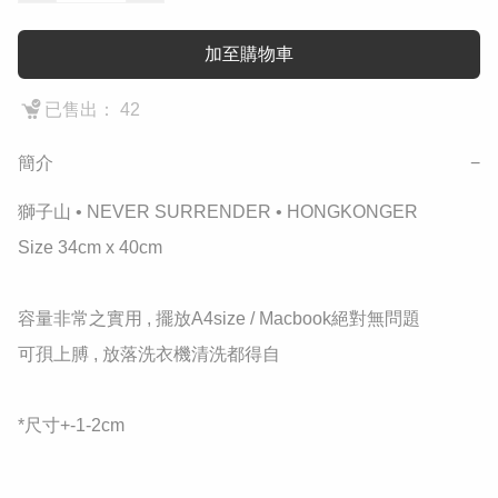
加至購物車
已售出： 42
簡介
−
獅子山 • NEVER SURRENDER • HONGKONGER

Size 34cm x 40cm

容量非常之實用 , 擺放A4size / Macbook絕對無問題

可孭上膊 , 放落洗衣機清洗都得自

*尺寸+-1-2cm