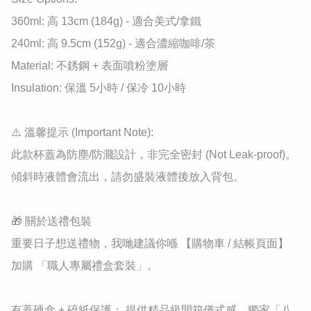
​360ml: 高 13cm (184g) - 適合美式/拿鐵

​240ml: 高 9.5cm (152g) - 適合濃縮咖啡/茶

​Material: 不銹鋼 + 表面噴粉塗層

​Insulation: 保溫 5小時 / 保冷 10小時

​⚠️ 溫馨提示 (Important Note):

此款杯蓋為防塵/防濺設計，非完全密封 (Not Leak-proof)。
傾斜時液體會流出，請勿盛裝液體後放入背包。

🎁 關於送禮包裝

重要日子想送禮物，我哋建議你喺 【購物車 / 結帳頁面】 
加購 「職人專屬禮盒套裝」。

有蓋硬盒 + 碎紙保護： 提供精品級開箱儀式感。獨家「八