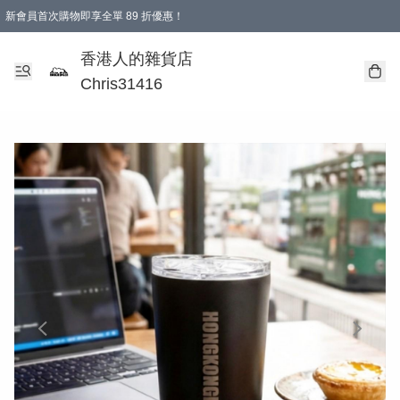
新會員首次購物即享全單 89 折優惠！
購物滿 HKD 499.00即享免運費優惠！（適用於 本地送貨、本地取貨 )
【滿 $300 專屬驚喜：無聲信物（最後一批）】
香港人的雜貨店
Chris31416