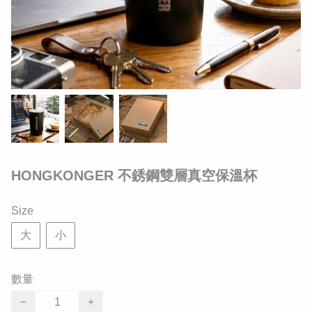
HONGKONGER 不銹鋼雙層真空保溫杯
Size
大
小
數量
−
+