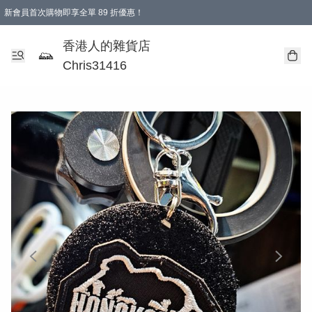
新會員首次購物即享全單 89 折優惠！
購物滿 HKD 499.00即享免運費優惠！（適用於 本地送貨、本地取貨 )
【滿 $300 專屬驚喜：無聲信物（最後一批）】
香港人的雜貨店
Chris31416