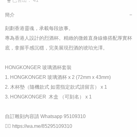
已售出： 41
簡介
−
刻劃香港靈魂，承載每段故事。

​專為香港人設計的烈酒杯。精緻的微錐直身線條搭配厚實杯
底，拿握手感沉穩，完美展現烈酒的琥珀光澤。

HONGKONGER 玻璃酒杯套裝

1. HONGKONGER 玻璃酒杯 x 2 (72mm x 43mm)

2. 木杯墊（隨機款式 如需指定款式請留言） x 1

3. HONGKONGER  木盒 （可刻名） x 1

自訂雕刻內容請 Whatsapp 95109310

👉🏻 https://wa.me/85295109310
