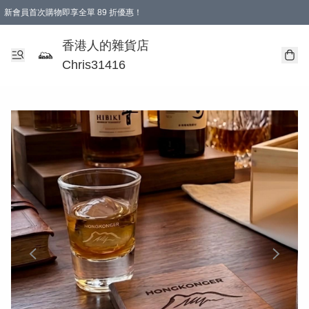
新會員首次購物即享全單 89 折優惠！
購物滿 HKD 499.00即享免運費優惠！（適用於 本地送貨、本地取貨 )
【滿 $300 專屬驚喜：無聲信物（最後一批）】
香港人的雜貨店
Chris31416