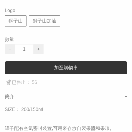
Logo
獅子山
獅子山加油
數量
−
+
加至購物車
已售出： 56
簡介
−
SIZE： 200/150ml

罐子配有空氣密封裝置,可用來存放自製果醬和果凍。 
