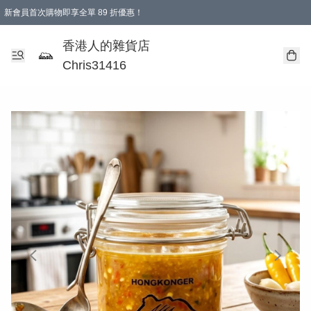
新會員首次購物即享全單 89 折優惠！
購物滿 HKD 499.00即享免運費優惠！（適用於 本地送貨、本地取貨 )
【滿 $300 專屬驚喜：無聲信物（最後一批）】
香港人的雜貨店
Chris31416