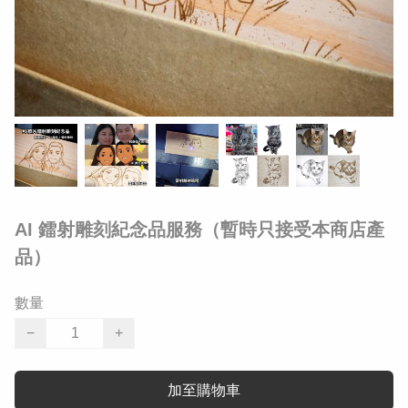
AI 鐳射雕刻紀念品服務（暫時只接受本商店產
品）
數量
−
+
加至購物車