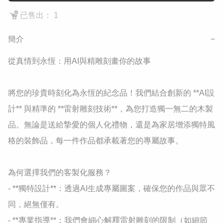
已售出： 1
簡介
−
從真情到永恆：用AI與精雕刻畫你的故事

將您的珍貴時刻化為永恆的紀念品！我們結合創新的 **AI設
計** 與精準的 **雷射雕刻技術**，為您打造獨一無二的木製
品。無論是送給摯愛的個人化禮物，還是為家居增添獨特風
格的裝飾品，每一件作品都承載著您的專屬故事。

為何選擇我們的客製化服務？

- **獨特設計**：透過AI生成專屬圖案，確保您的作品與眾不
同，絕無僅有。

- **專業指導**：我們會細心解釋雷射雕刻的限制（如細節