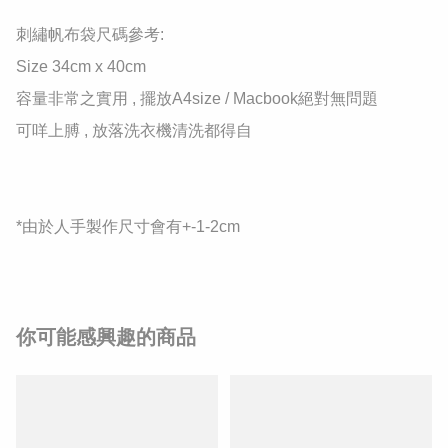
刺繡帆布袋尺碼參考:

Size 34cm x 40cm

容量非常之實用 , 擺放A4size / Macbook絕對無問題

可咩上膊 , 放落洗衣機清洗都得自

*由於人手製作尺寸會有+-1-2cm
你可能感興趣的商品