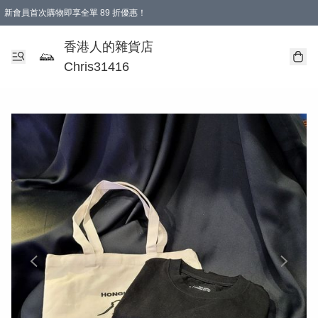
新會員首次購物即享全單 89 折優惠！
購物滿 HKD 499.00即享免運費優惠！（適用於 本地送貨、本地取貨 )
【滿 $300 專屬驚喜：無聲信物（最後一批）】
香港人的雜貨店
Chris31416