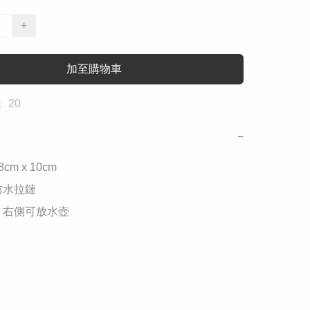
+
加至購物車
 20
−
m x 10cm

水拉鏈

 右側可放水壺