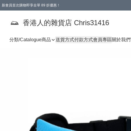
新會員首次購物即享全單 89 折優惠！
購物滿 HKD 499.00即享免運費優惠！（適用於 本地送貨、本地取貨 )
【滿 $300 專屬驚喜：無聲信物（最後一批）】
香港人的雜貨店 Chris31416
分類/Catalogue
商品
送貨方式
付款方式
會員專區
關於我們