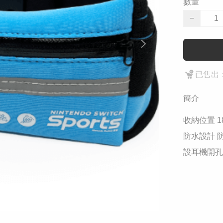
數量
−
已售出：
簡介
收納位置 18c
防水設計 防
設耳機開孔