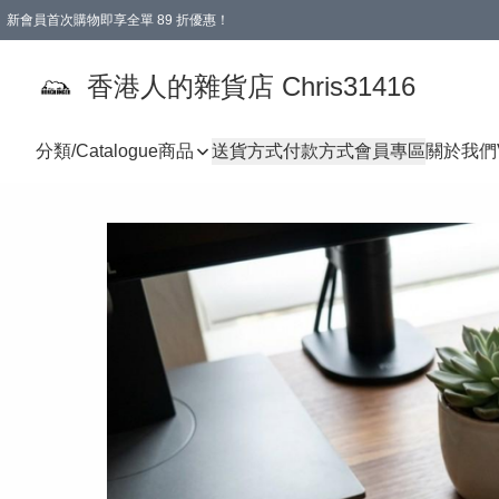
新會員首次購物即享全單 89 折優惠！
購物滿 HKD 499.00即享免運費優惠！（適用於 本地送貨、本地取貨 )
【滿 $300 專屬驚喜：無聲信物（最後一批）】
香港人的雜貨店 Chris31416
分類/Catalogue
商品
送貨方式
付款方式
會員專區
關於我們