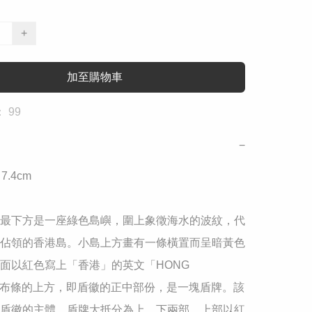
+
加至購物車
 99
−
 7.4cm

最下方是一座綠色島嶼，圍上象徵海水的波紋，代
佔領的香港島。小島上方畫有一條橫置而呈暗黃色
面以紅色寫上「香港」的英文「HONG 
。布條的上方，即盾徽的正中部份，是一塊盾牌。該
盾徽的主體，盾牌大抵分為上、下兩部，上部以紅