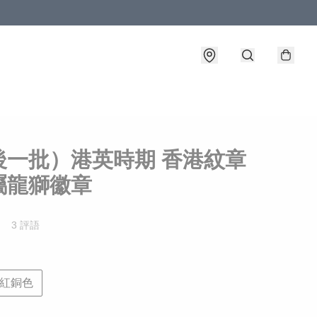
後一批）港英時期 香港紋章
屬龍獅徽章
3 評語
紅銅色