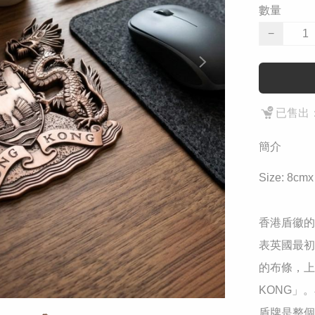
數量
−
已售出：
簡介
Size: 8cmx
香港盾徽的
表英國最初
的布條，上
KONG」
盾牌是整個