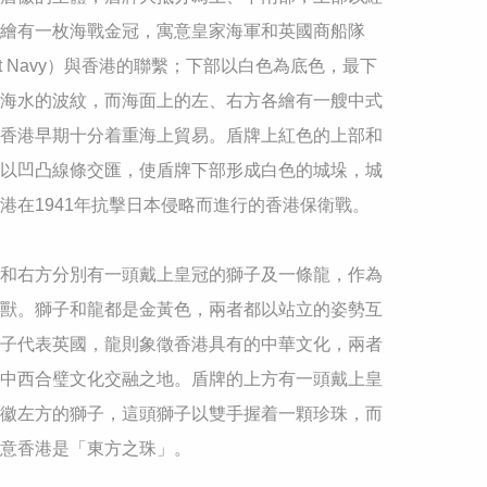
繪有一枚海戰金冠，寓意皇家海軍和英國商船隊
ant Navy）與香港的聯繫；下部以白色為底色，最下
海水的波紋，而海面上的左、右方各繪有一艘中式
香港早期十分着重海上貿易。盾牌上紅色的上部和
以凹凸線條交匯，使盾牌下部形成白色的城垛，城
港在1941年抗擊日本侵略而進行的香港保衛戰。

和右方分別有一頭戴上皇冠的獅子及一條龍，作為
獸。獅子和龍都是金黃色，兩者都以站立的姿勢互
子代表英國，龍則象徵香港具有的中華文化，兩者
中西合璧文化交融之地。盾牌的上方有一頭戴上皇
徽左方的獅子，這頭獅子以雙手握着一顆珍珠，而
意香港是「東方之珠」。