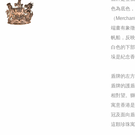
色為底色，
（Merch
端畫有象徵
帆船，反映
白色的下部
垛是紀念香
盾牌的左方
盾牌的護盾
相對望。獅
寓意香港是
冠及面向盾
這顆珍珠寓