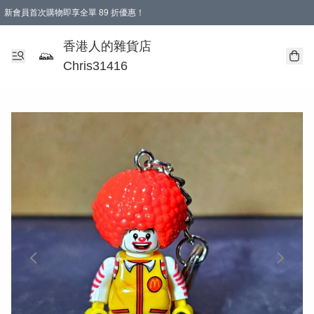
新會員首次購物即享全單 89 折優惠！
購物滿 HKD 499.00即享免運費優惠！（適用於 本地送貨、本地取貨 )
【滿 $300 專屬驚喜：無聲信物（最後一批）】
香港人的雜貨店
Chris31416