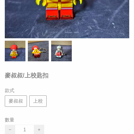
麥叔叔/上校匙扣
款式
麥叔叔
上校
數量
−
+