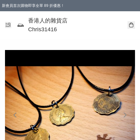
新會員首次購物即享全單 89 折優惠！
購物滿 HKD 499.00即享免運費優惠！（適用於 本地送貨、本地取貨 )
【滿 $300 專屬驚喜：無聲信物（最後一批）】
香港人的雜貨店
Chris31416