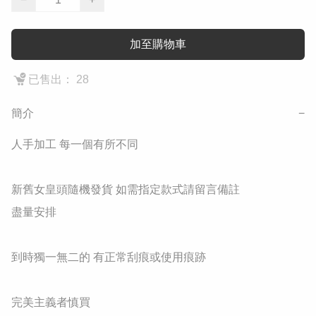
加至購物車
已售出： 28
簡介
−
人手加工 每一個有所不同

新舊女皇頭隨機發貨 如需指定款式請留言備註

盡量安排

到時獨一無二的 有正常刮痕或使用痕跡
