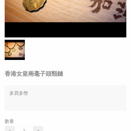
香港女皇兩毫子頭頸鏈
多買多慳
數量
−
+