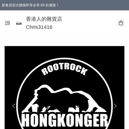
新會員首次購物即享全單 89 折優惠！
購物滿 HKD 499.00即享免運費優惠！（適用於 本地送貨、本地取貨 )
【滿 $300 專屬驚喜：無聲信物（最後一批）】
香港人的雜貨店
Chris31416