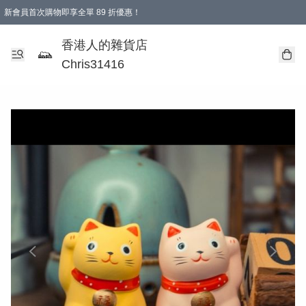
新會員首次購物即享全單 89 折優惠！
購物滿 HKD 499.00即享免運費優惠！（適用於 本地送貨、本地取貨 )
【滿 $300 專屬驚喜：無聲信物（最後一批）】
香港人的雜貨店
Chris31416