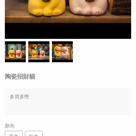
陶瓷招財貓
多買多慳
顏色