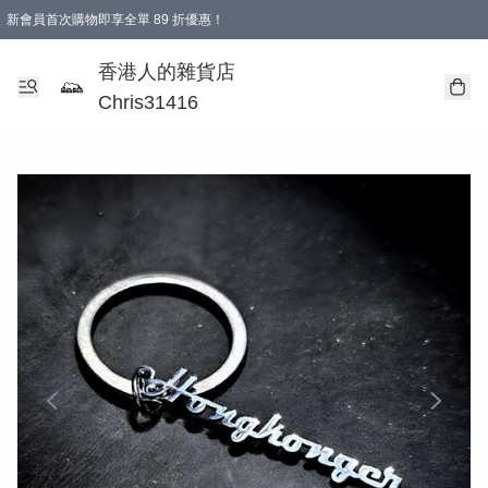
新會員首次購物即享全單 89 折優惠！
購物滿 HKD 499.00即享免運費優惠！（適用於 本地送貨、本地取貨 )
【滿 $300 專屬驚喜：無聲信物（最後一批）】
香港人的雜貨店
Chris31416