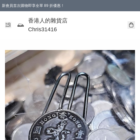
新會員首次購物即享全單 89 折優惠！
購物滿 HKD 499.00即享免運費優惠！（適用於 本地送貨、本地取貨 )
【滿 $300 專屬驚喜：無聲信物（最後一批）】
香港人的雜貨店
Chris31416