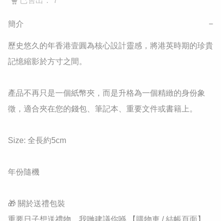
已售出： 7
簡介
−
歷史悠久的年香港壹圓為核心設計靈感，將港英時期的珍貴
記憶縮影於方寸之間。

​產品不再只是一個紙幣夾，而是升格為一個精緻的身份象
徵，適合夾在您的錢包、筆記本、重要文件或書籍上。

Size: 全長約5cm

年份隨機

🎁 關於送禮包裝

重要日子想送禮物，我哋建議你喺 【購物車 / 結帳頁面】 