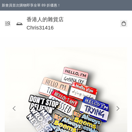
新會員首次購物即享全單 89 折優惠！
購物滿 HKD 499.00即享免運費優惠！（適用於 本地送貨、本地取貨 )
【滿 $300 專屬驚喜：無聲信物（最後一批）】
香港人的雜貨店
Chris31416