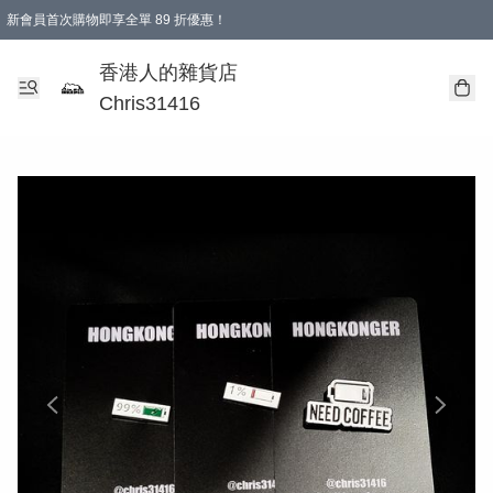
新會員首次購物即享全單 89 折優惠！
購物滿 HKD 499.00即享免運費優惠！（適用於 本地送貨、本地取貨 )
【滿 $300 專屬驚喜：無聲信物（最後一批）】
香港人的雜貨店
Chris31416