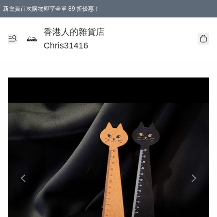
新會員首次購物即享全單 89 折優惠！
購物滿 HKD 499.00即享免運費優惠！（適用於 本地送貨、本地取貨 )
【滿 $300 專屬驚喜：無聲信物（最後一批）】
香港人的雜貨店
Chris31416