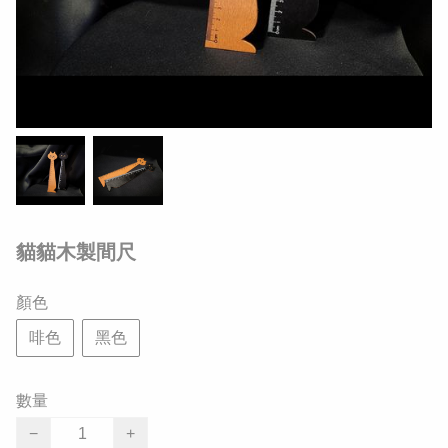
貓貓木製間尺
顏色
啡色
黑色
數量
−
+